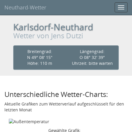
Neuthard-Wetter
Toggl
navig
Karlsdorf-Neuthard
Wetter
von Jens Dutzi
Breitengrad:
Längengrad:
N 49° 08' 15"
O 08° 32' 39"
Höhe
: 110 m
Uhr
zeit:
bitte warten
Unterschiedliche Wetter-Charts:
Aktuelle Grafiken zum Wetterverlauf aufgeschlüsselt
für den
letzten Monat
Gewählte Grafik: