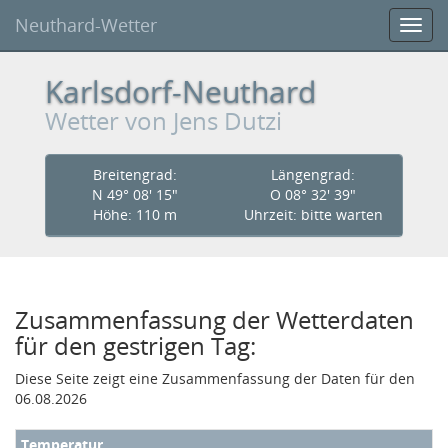
Neuthard-Wetter
Toggl
navig
Karlsdorf-Neuthard
Wetter
von Jens Dutzi
Breitengrad:
Längengrad:
N 49° 08' 15"
O 08° 32' 39"
Höhe
: 110 m
Uhr
zeit:
bitte warten
Zusammenfassung der Wetterdaten
für den gestrigen Tag:
Diese Seite zeigt eine Zusammenfassung der Daten für den
06.08.2026
Temperatur