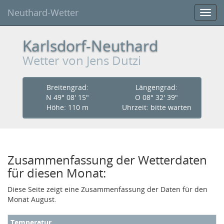
Neuthard-Wetter
Toggl
navig
Karlsdorf-Neuthard
Wetter
von Jens Dutzi
Breitengrad:
Längengrad:
N 49° 08' 15"
O 08° 32' 39"
Höhe
: 110 m
Uhr
zeit:
bitte warten
Zusammenfassung der Wetterdaten
für diesen Monat:
Diese Seite zeigt eine Zusammenfassung der Daten für den
Monat August.
Temperatur